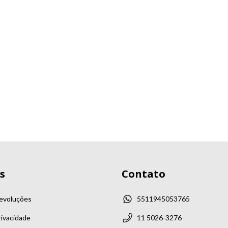
s
Contato
Devoluções
5511945053765
rivacidade
11 5026-3276